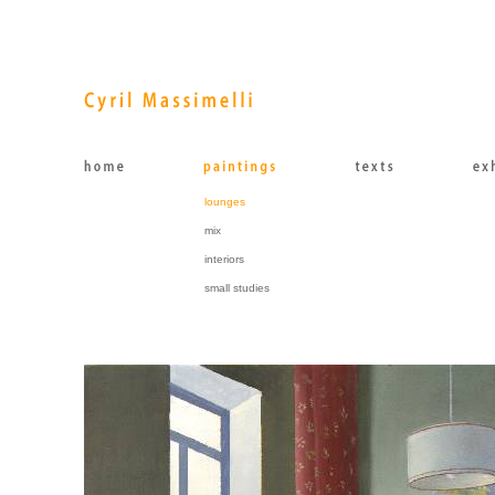
lounges
mix
interiors
small studies