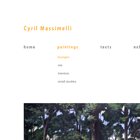
lounges
mix
interiors
small studies