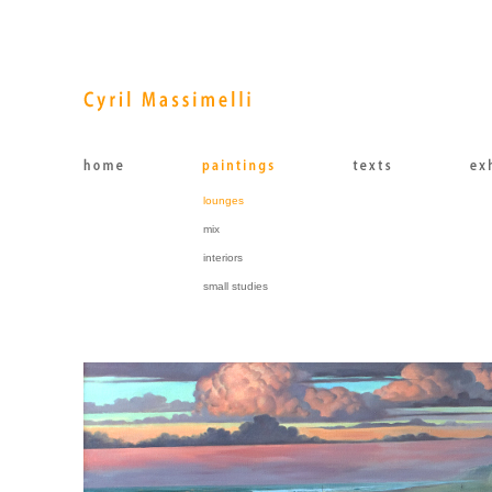
lounges
mix
interiors
small studies