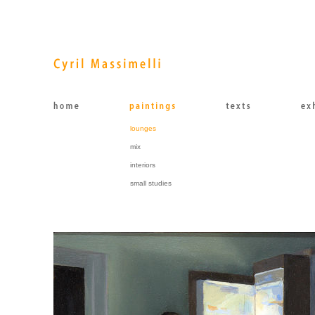
lounges
mix
interiors
small studies