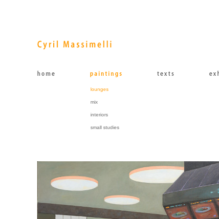
lounges
mix
interiors
small studies