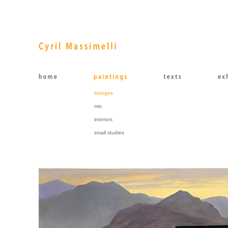
lounges
mix
interiors
small studies